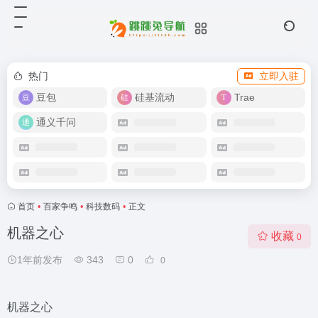
热门
立即入驻
豆包
硅基流动
Trae
通义千问
首页
•
百家争鸣
•
科技数码
•
正文
机器之心
收藏
0
1年前发布
343
0
0
机器之心