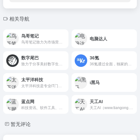
相关导航
鸟哥笔记
电脑达人
鸟哥笔记致力为市场营销广告人打造一个集互联网广告、推广、运营、营销增长为主的学习交流平台。鸟哥笔记-讲述营销的故事！专注于网络广告、营销、运营、推广、品牌等专业知识分享，广告营销资源对接，赋能广告市场营销从业者。
数字尾巴
36氪
致力于分享美好数字生活体验，囊括你闻所未闻的最丰富数码资讯，触所未触最抢鲜产品评测，随时随地感受尾巴们各式数字生活精彩图文、摄影感悟、旅行游记、爱物分享。旗下产品：精品电商平台「尾巴良品」 ；移动客户端「数字尾巴」 ，覆盖 iOS、Android 两大主流平台。
36氪通过全面，独家的视角为用户深度剖析最前沿的资讯，致力于让一部分人先看到未来，内容涵盖快讯，科技，金融，投资，房产，汽车，互联网，股市，教育，生活，职场等，秉承着新商业媒体人的使命砥砺前行
太平洋科技
i黑马
太平洋科技是专业IT门户网站,为用户和经销商提供IT资讯和行情报价,涉及电脑,手机,数码产品,软件等.
蓝点网
天工AI
科技资讯、软件工具、技术教程，尽在蓝点网！蓝点网，给你感兴趣的内容！
天工AI（www.tiangong.cn）是昆仑万维于2023年推出的国内首款AI搜索引擎和智能助手，基于天工3.0混合专家模型（MoE）和DeepSeek-R1 671B，集成检索增强生成（RAG）技术，支持多模态交互（文本、语音、图片、视频）。跳跳兔导航网了解到，天工AI通过3个专家Agent（文档、PPT、表格）和1个通用Agent，提供科研级、专业级的深度研究和创作服务。
暂无评论